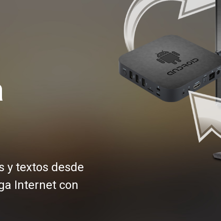
a
 y textos desde
ga Internet con