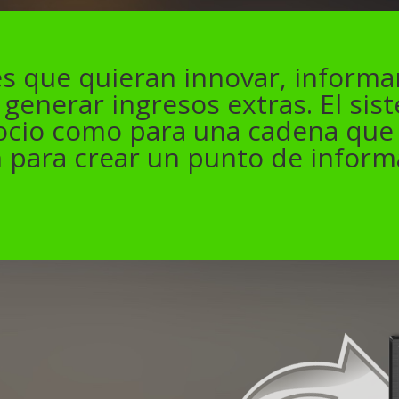
s que quieran innovar, informar,
generar ingresos extras. El sis
cio como para una cadena que 
 para crear un punto de informa