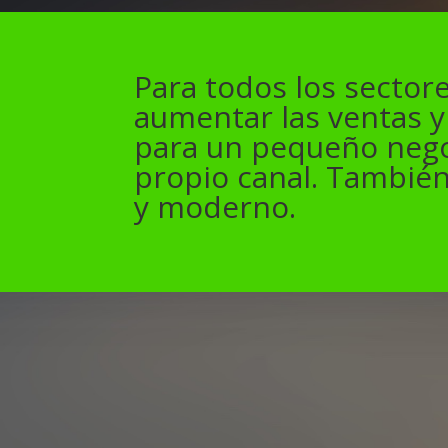
Para todos los sectore
aumentar las ventas y 
para un pequeño nego
propio canal. También
y moderno.